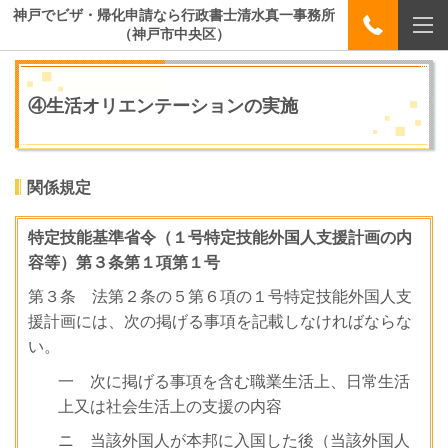
神戸でビザ・帰化申請なら行政書士清水真一事務所
（神戸市中央区）
④生活オリエンテーションの実施
関係規定
特定技能基準省令（１号特定技能外国人支援計画の内
容等）第３条第１項第１号
第３条 法第２条の５第６項の１号特定技能外国人支
援計画には、次の掲げる事項を記載しなければならな
い。
一 次に掲げる事項を含む職業生活上、日常生活
上又は社会生活上の支援の内容
ニ 当該外国人が本邦に入国した後（当該外国人