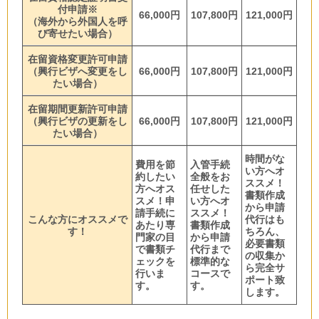
付申請※
66,000円
107,800円
121,000円
（
海外から外国人を呼
び寄せたい場合
）
在留資格変更許可申請
（興行
ビザへ変更をし
66,000円
107,800円
121,000円
たい場合）
在留期間更新許可申請
（興行
ビザの更新をし
66
,000円
107,800円
121,000円
たい場合）
時間がな
費用を節
入管手続
い方へオ
約したい
全般をお
ススメ！
方へオス
任せした
書類作成
スメ！申
い方へオ
から申請
請手続に
ススメ！
こんな方にオススメで
代行はも
あたり専
書類作成
す！
ちろん、
門家の目
から申請
必要書類
で書類チ
代行まで
の収集か
ェックを
標準的な
ら完全サ
行いま
コースで
ポート致
す。
す。
します。