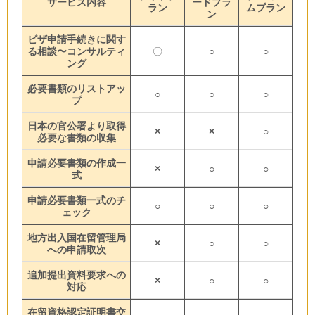
サービス内容
ードプラ
ラン
ムプラン
ン
ビザ申請手続きに関す
る相談〜コンサルティ
〇
○
○
ング
必要書類のリストアッ
○
○
○
プ
日本の官公署より取得
×
×
○
必要な書類の収集
申請必要書類の作成一
×
○
○
式
申請必要書類一式のチ
○
○
○
ェック
地方出入国在留管理局
×
○
○
への申請取次
追加提出資料要求への
×
○
○
対応
在留資格認定証明書交