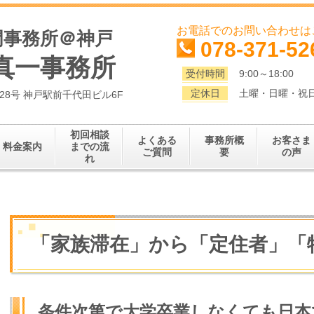
お電話でのお問い合わせは
門事務所＠神戸
078-371-52
真一事務所
受付時間
9:00～18:00
定休日
土曜・日曜・祝
番28号 神戸駅前千代田ビル6F
初回相談
よくある
事務所概
お客さま
料金案内
までの流
ご質問
要
の声
れ
「家族滞在」から「定住者」「
条件次第で大学卒業しなくても日本