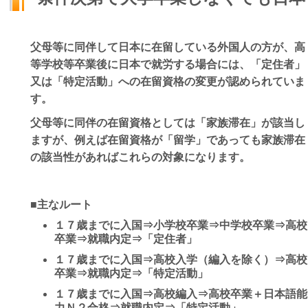
父母等に同伴して日本に在留している外国人の方が、高
等学校等卒業後に日本で就労する場合には、「定住者」
又は「特定活動」への在留資格の変更が認められていま
す。
父母等に同伴の在留資格としては「家族滞在」が該当し
ますが、例えば在留資格が「留学」であっても家族滞在
の該当性があればこれらの対象になります。
■主なルート
１７歳までに入国⇒小学校卒業⇒中学校卒業⇒高校
卒業⇒就職内定⇒「定住者」
１７歳までに入国⇒高校入学（編入を除く）⇒高校
卒業⇒就職内定⇒「特定活動」
１７歳までに入国⇒高校編入⇒高校卒業＋日本語能
力Ｎ２合格⇒就職内定⇒「特定活動」