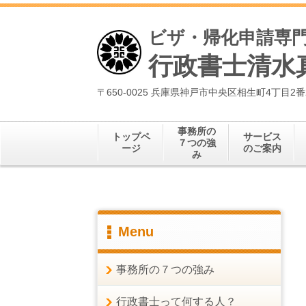
ビザ・帰化申請専
行政書士清水
〒650-0025 兵庫県神戸市中央区相生町4丁目2
事務所の
トップペ
サービス
７つの強
ージ
のご案内
み
Menu
事務所の７つの強み
行政書士って何する人？